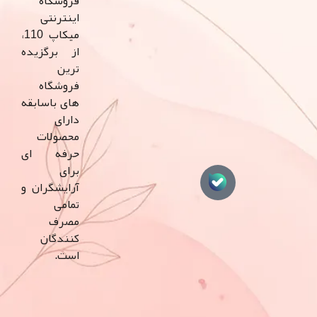
فروشگاه
اینترنتی
میکاپ 110،
از برگزیده
ترین
فروشگاه
های باسابقه
دارای
محصولات
حرفه ای
برای
آرایشگران و
تمامی
مصرف
کنندگان
است.