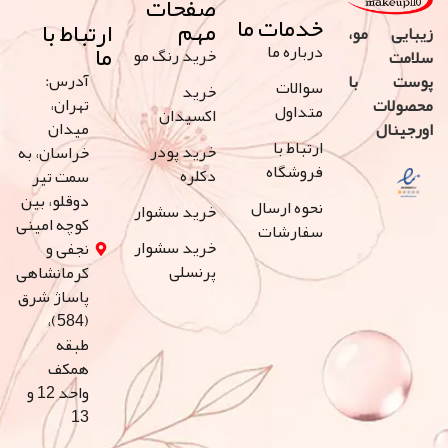
صفحات
خدمات ما
مهم
ارتباط با
 مو،
ما
درباره ما
خرید رنگ مو
آدرس:
با
سوالات
خرید
تهران،
ت
متداول
اکسیدان
میدان
ل
ارتباط با
خرید پودر
خراسان، به
فروشگاه
دکلره
سمت تیر
دوقلو، بین
نحوه ارسال
خرید سشوار
کوچه امینی
سفارشات
خرید سشوار
نجفی و
پرنسلی
کرمانشاهی
پاساژ شرق
(584)،
طبقه
همکف
واحد 12 و
13