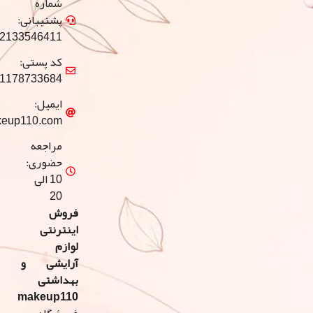
شماره
پشتیبانی:
02133546411
کد پستی:
1178733684
ایمیل:
info@makeup110.com
مراجعه
حضوری:
10 الی
20
فروش
اینترنتی
لوازم
آرایشی و
بهداشتی
makeup110