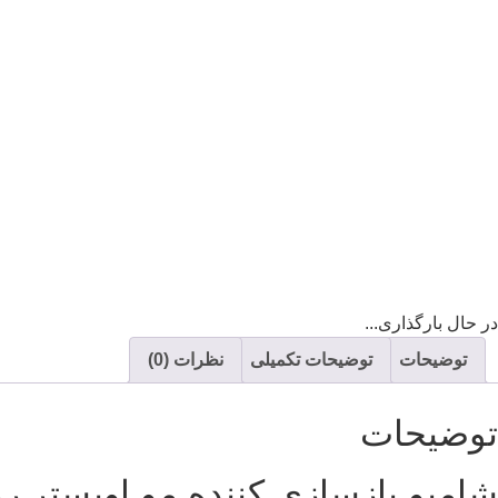
در حال بارگذاری...
توضیحات
توضیحات تکمیلی
نظرات (0)
توضیحات
شامپو بازسازی کننده مو اویستر روغن زی