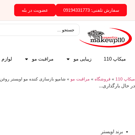
سفارش تلفنی: 09194331773
عضویت در بله
میکاپ 110
زیبایی مو
مراقبت مو
لوازم 
میکاپ 110
»
فروشگاه
»
مراقبت مو
»
شامپو بازسازی کننده مو اویستر روغن زیتون 
در حال بارگذاری...
برند اویستر