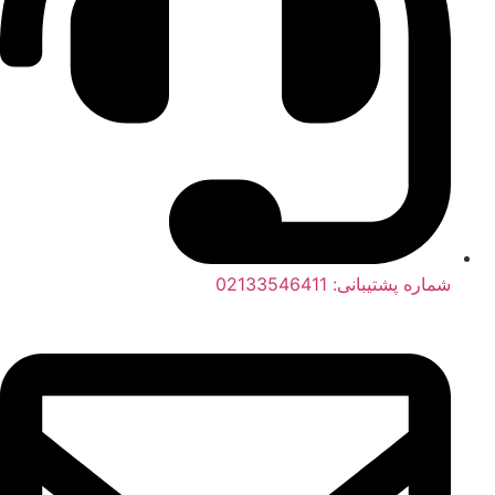
شماره پشتیبانی: 02133546411