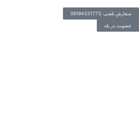
سفارش تلفنی: 09194331773
عضویت در بله