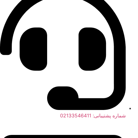
شماره پشتیبانی: 02133546411