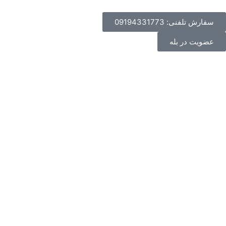
سفارش تلفنی: 09194331773
عضویت در بله