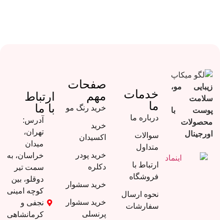
صفحات
مو،
خدمات
مهم
ارتباط
ما
با ما
خرید رنگ مو
با
درباره ما
آدرس:
ت
خرید
تهران،
سوالات
اکسیدان
میدان
متداول
خرید پودر
خراسان، به
ارتباط با
دکلره
سمت تیر
فروشگاه
دوقلو، بین
خرید سشوار
کوچه امینی
نحوه ارسال
خرید سشوار
نجفی و
سفارشات
پرنسلی
کرمانشاهی