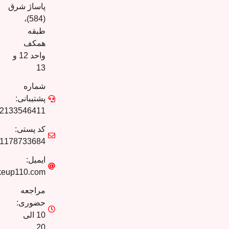
پاساژ شرق
(584)،
طبقه
همکف
واحد 12 و
13
شماره
پشتیبانی:
02133546411
کد پستی:
1178733684
ایمیل:
info@makeup110.com
مراجعه
حضوری:
10 الی
20