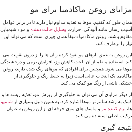
 روغن ماکادمیا برای مو
 گفتیم، موها به تغذیه مداوم نیاز دارند تا در برابر عوامل
 مانند آلودگی، حرارت
وسایل حالت دهنده
و مواد شیمیایی
د. روغن ماکادمیا دقیقاً همان چیزی است که می تواند این
رف کند.
ه عمق تارهای مو نفوذ کرده و آن ها را از درون تقویت می
ده منظم از آن باعث کاهش وز، افزایش نرمی و درخشندگی
د. همچنین برای افرادی که موهای رنگ شده دارند، روغن
ک انتخاب عالی است زیرا به حفظ رنگ و جلوگیری از
 از رنگ مو کمک می کند.
ایای آن می توان به جلوگیری از ریزش مو، تغذیه ریشه ها و
 سالم تر موها اشاره کرد. به همین دلیل بسیاری از
شامپو
ده مو
و ماسک های موی حرفه ای از این روغن به عنوان
 استفاده می کنند.
یری