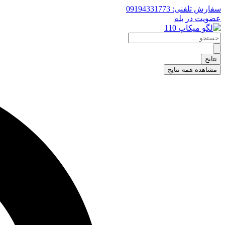
پرش
سفارش تلفنی: 09194331773
به
عضویت در بله
محتوا
جستجو
...
نتایج
مشاهده همه نتایج