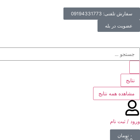
سفارش تلفنی: 09194331773
عضویت در بله
نتایج
مشاهده همه نتایج
ورود / ثبت نام
۰
تومان