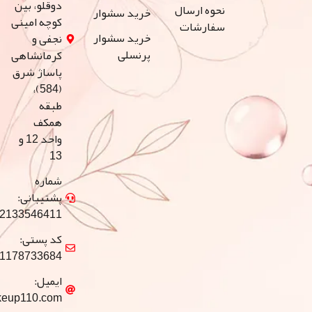
دوقلو، بین
نحوه ارسال
خرید سشوار
کوچه امینی
سفارشات
خرید سشوار
نجفی و
پرنسلی
کرمانشاهی
پاساژ شرق
(584)،
طبقه
همکف
واحد 12 و
13
شماره
پشتیبانی:
02133546411
کد پستی:
1178733684
ایمیل:
info@makeup110.com