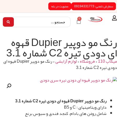
0919433
عضویت در بله
0
رنگ مو دوپیر Dupier قهوه
تیره C2 شماره 3.1
»
فروشگاه
»
لوازم آرایشی
»
رنگ مو دوپیر Dupier قهوه ای
3
Dupie قهوه ای دودی تیره C2 شماره 3.1
ویتامینهای : C و B5
 روغن های بادام، کنجد فندق و سبوس برنج