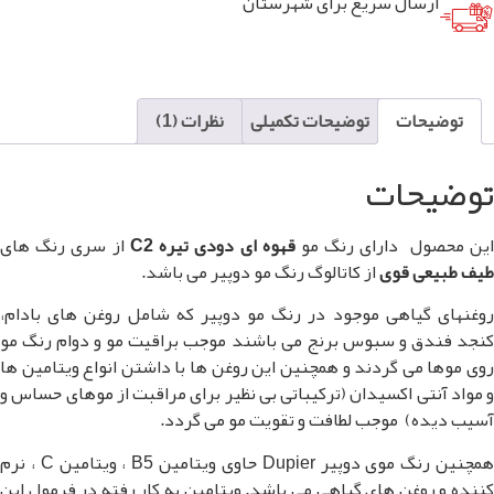
سال سریع برای شهرستان
ات
توضیحات تکمیلی
نظرات (1)
حات
 دارای رنگ مو
قهوه ای دودی تیره C2
از سری رنگ های
ی قوی
از کاتالوگ رنگ مو دوپیر می باشد.
یاهی موجود در رنگ مو دوپیر که شامل روغن های بادام،
 و سبوس برنج می باشند موجب براقیت مو و دوام رنگ مو
ی گردند و همچنین این روغن ها با داشتن انواع ویتامین ها
ی اکسیدان (ترکیباتی بی نظیر برای مراقبت از موهای حساس و
) موجب لطافت و تقویت مو می گردد.
همچنین رنگ موی دوپیر Dupier حاوی ویتامین B5 ، ویتامین C ، نرم
غن های گیاهی می باشد. ویتامین به کار رفته در فرمول این