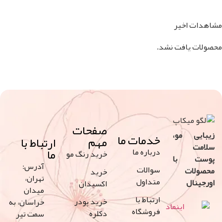
اخیر
افت نشد.
صفحات
 مو،
خدمات ما
مهم
ارتباط با
ما
درباره ما
خرید رنگ مو
با
آدرس:
سوالات
ت
خرید
تهران،
متداول
ل
اکسیدان
میدان
ارتباط با
خرید پودر
خراسان، به
فروشگاه
دکلره
سمت تیر