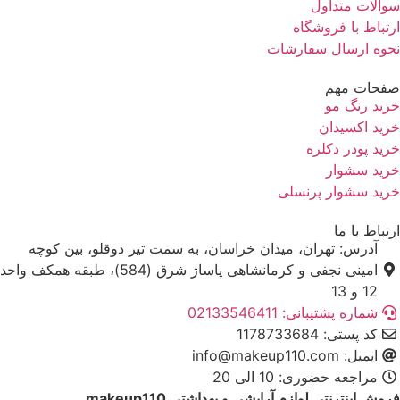
الات متداول
تباط با فروشگاه
وه ارسال سفارشات
حات مهم
ید رنگ مو
ید اکسیدان
ید پودر دکلره
ید سشوار
ید سشوار پرنسلی
تباط با ما
آدرس: تهران، میدان خراسان، به سمت تیر دوقلو، بین کوچه
امینی نجفی و کرمانشاهی پاساژ شرق (584)، طبقه همکف واحد
12 و 13
شماره پشتیبانی: 02133546411
کد پستی: 1178733684
ایمیل: info@makeup110.com
مراجعه حضوری: 10 الی 20
وش اینترنتی لوازم آرایشی و بهداشتی makeup110