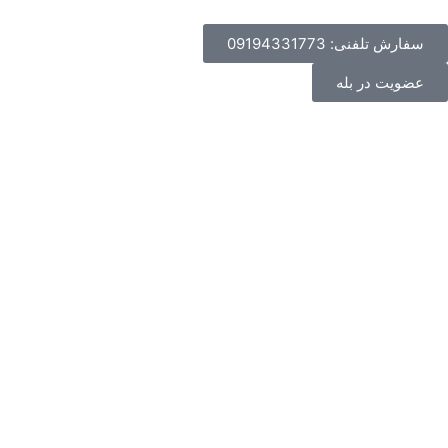
سفارش تلفنی: 09194331773
عضویت در بله