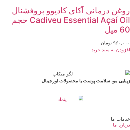
وغن درمانی آکای کادیوو پروفشنال
Cadiveu Essential Açaí Oil حجم
 میل
۹۶۰,۰
تومان
زودن به سبد خرید
بایی مو، سلامت پوست با محصولات اورجینال
مات ما
باره ما