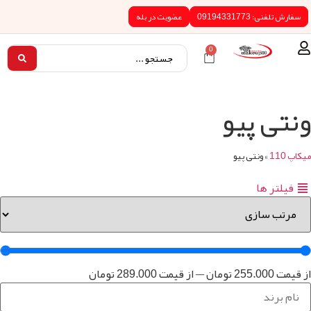
0919433
عضویت در بله
0
 پیو
ونتی پیو
ها
255.0
تومان
—
از قیمت
289.000
تومان