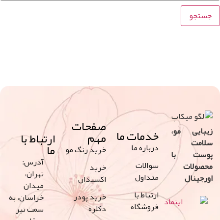
صفحات
 مو،
خدمات ما
مهم
ارتباط با
ما
درباره ما
خرید رنگ مو
با
آدرس:
سوالات
ت
خرید
تهران،
متداول
ل
اکسیدان
میدان
ارتباط با
خرید پودر
خراسان، به
فروشگاه
دکلره
سمت تیر