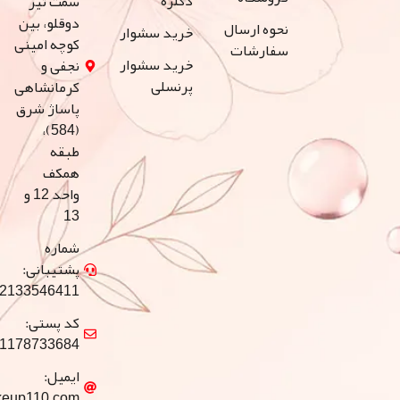
دکلره
سمت تیر
دوقلو، بین
نحوه ارسال
خرید سشوار
کوچه امینی
سفارشات
خرید سشوار
نجفی و
پرنسلی
کرمانشاهی
پاساژ شرق
(584)،
طبقه
همکف
واحد 12 و
13
شماره
پشتیبانی:
02133546411
کد پستی:
1178733684
ایمیل:
info@makeup110.com