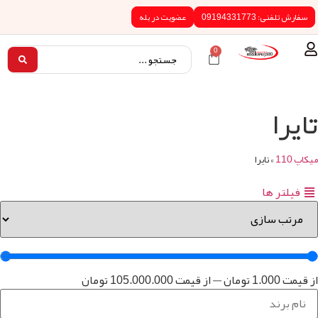
0919433
عضویت در بله
0
تایرا
ها
1.0
تومان
—
از قیمت
105.000.000
تومان