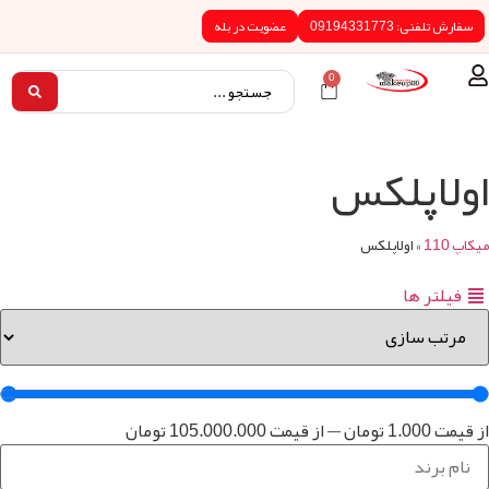
0919433
عضویت در بله
0
پلکس
اولاپلکس
ها
1.0
تومان
—
از قیمت
105.000.000
تومان