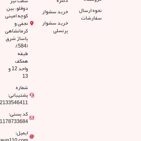
دکلره
سمت تیر
دوقلو، بین
نحوه ارسال
خرید سشوار
کوچه امینی
سفارشات
خرید سشوار
نجفی و
پرنسلی
کرمانشاهی
پاساژ شرق
(584)،
طبقه
همکف
واحد 12 و
13
شماره
پشتیبانی:
02133546411
کد پستی:
1178733684
ایمیل:
info@makeup110.com