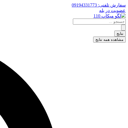
پرش
سفارش تلفنی: 09194331773
به
عضویت در بله
محتوا
جستجو
...
نتایج
مشاهده همه نتایج