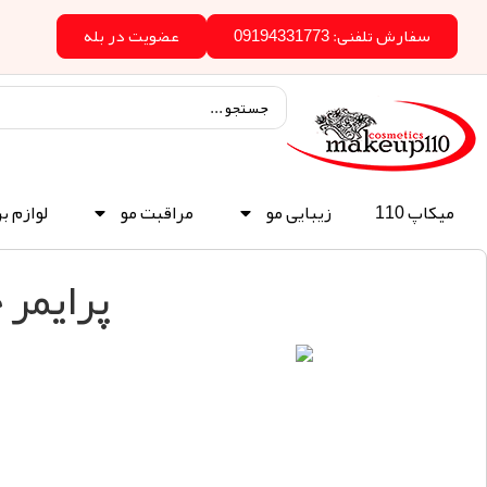
سفارش تلفنی: 09194331773
عضویت در بله
میکاپ 110
زیبایی مو
مراقبت مو
لوازم ب
پرایمر