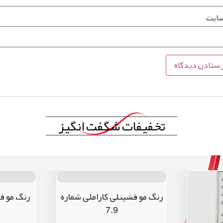
سایت
تخفیفات شگفت انگیز
رنگ مو فشینلی کاراملی شماره
رنگ مو فشی
7.9